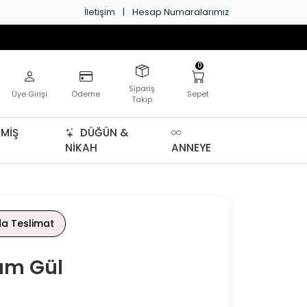
İletişim
|
Hesap Numaralarımız
0
Sipariş
Üye Girişi
Ödeme
Sepet
Takip
MIŞ
DÜĞÜN &
NIKAH
ANNEYE
da Teslimat
um Gül