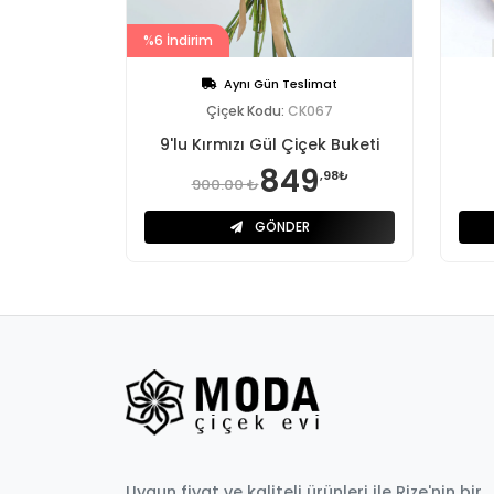
%6 İndirim
Aynı Gün Teslimat
Çiçek Kodu:
CK067
9'lu Kırmızı Gül Çiçek Buketi
849
,98₺
900.00 ₺
GÖNDER
Uygun fiyat ve kaliteli ürünleri ile Rize'nin bir