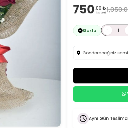
750
,00 ₺
1,050.
(KDV Dahil)
-
Stokta
Aynı Gün Teslima