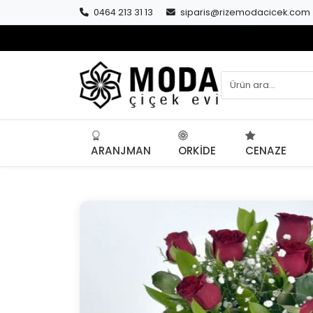
0464 213 31 13
siparis@rizemodacicek.com
ARANJMAN
ORKIDE
CENAZE