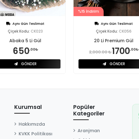
%15 İndirim
Aynı Gün Teslimat
Aynı Gün Teslimat
Çiçek Kodu:
CK023
Çiçek Kodu:
CK056
Abaka 5 Li Gül
20 Li Premium Gül
650
1700
,00₺
,00₺
2,000.00 ₺
GÖNDER
GÖNDER
Kurumsal
Popüler
Kategoriler
Hakkımızda
Aranjman
KVKK Politikası