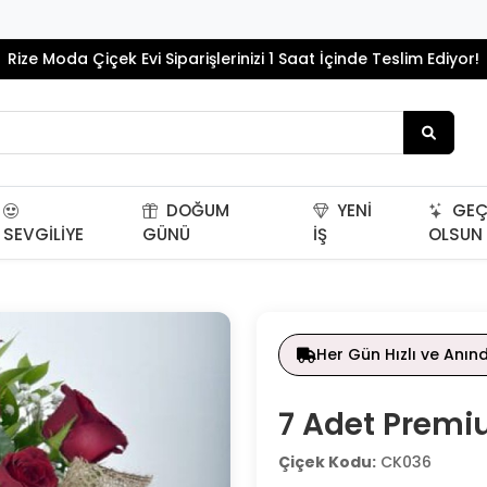
Rize Moda Çiçek Evi Siparişlerinizi 1 Saat İçinde Teslim Ediyor!
DOĞUM
YENI
GEÇ
SEVGILIYE
GÜNÜ
İŞ
OLSUN
Her Gün Hızlı ve Anın
7 Adet Premi
Çiçek Kodu:
CK036