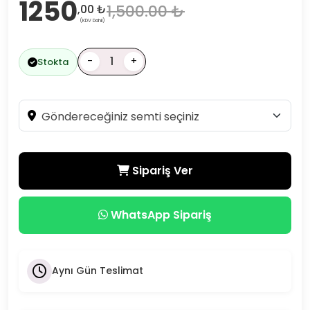
1250
1,500.00 ₺
,00 ₺
(KDV Dahil)
-
+
Stokta
Sipariş Ver
WhatsApp Sipariş
Aynı Gün Teslimat