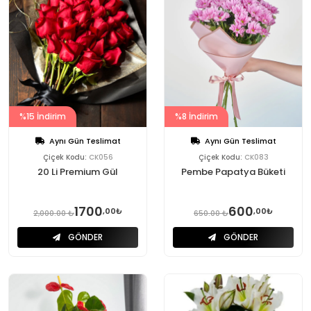
%15 İndirim
%8 İndirim
Aynı Gün Teslimat
Aynı Gün Teslimat
Çiçek Kodu:
CK056
Çiçek Kodu:
CK083
20 Li Premium Gül
Pembe Papatya Büketi
1700
600
,00₺
,00₺
2,000.00 ₺
650.00 ₺
GÖNDER
GÖNDER