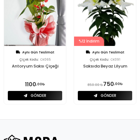
%12 İndirim
Aynı Gün Teslimat
Aynı Gün Teslimat
Çiçek Kodu:
CK065
Çiçek Kodu:
CK091
Antoryum Saksı Çiçeği
Saksıda Beyaz Lilyum
750
1100
,00₺
,00₺
850.00 ₺
GÖNDER
GÖNDER