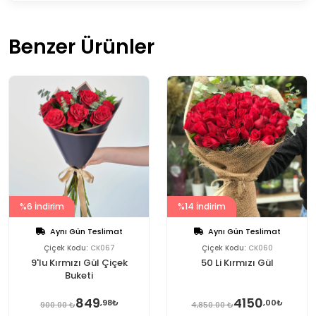
Benzer Ürünler
%6 İndirim
%14 İndirim
Aynı Gün Teslimat
Aynı Gün Teslimat
Çiçek Kodu:
CK067
Çiçek Kodu:
CK060
9'lu Kırmızı Gül Çiçek
50 Li Kırmızı Gül
Buketi
849
4150
,98₺
,00₺
900.00 ₺
4,850.00 ₺