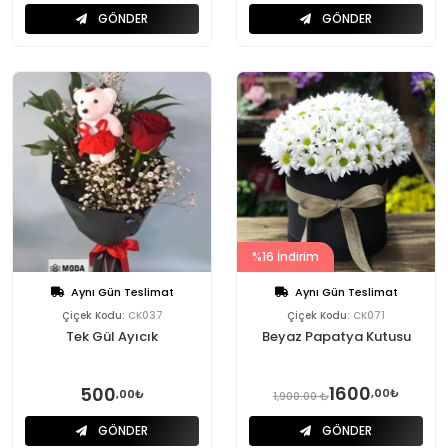
GÖNDER
GÖNDER
%16 İndirim
Aynı Gün Teslimat
Aynı Gün Teslimat
Çiçek Kodu:
CK037
Çiçek Kodu:
CK071
Tek Gül Ayıcık
Beyaz Papatya Kutusu
1600
500
,00₺
,00₺
1,900.00 ₺
GÖNDER
GÖNDER